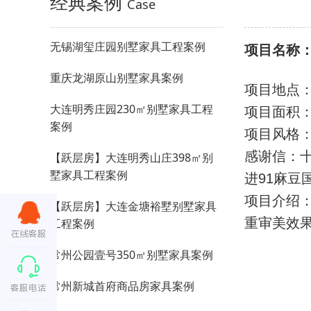
经典案例
Case
无锡湖玺庄园别墅家具工程案例
项目名称
重庆龙湖原山别墅家具案例
项目地点
大连明秀庄园230㎡别墅家具工程
项目面积
案例
项目风格
感谢信
【跃层房】大连明秀山庄398㎡别
墅家具工程案例
进91麻豆国
项目介绍
【跃层房】大连金塘裕墅别墅家具
重审美效果
工程案例
常州公园壹号350㎡别墅家具案例
常州新城首府商品房家具案例