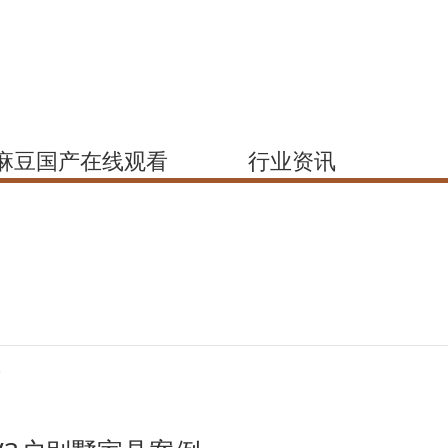
1麻豆国产在线观看
行业资讯
所