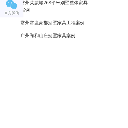
常州莱蒙城268平米别墅整体家具
案例
常州常发豪郡别墅家具工程案例
广州颐和山庄别墅家具案例