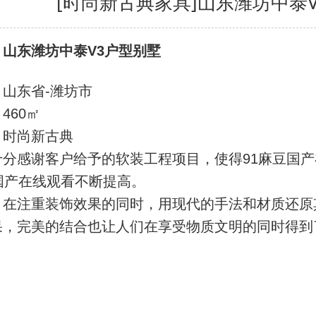
[时尚新古典家具]山东潍坊中泰
：山东潍坊中泰V3户型别墅
：山东省-潍坊市
：460㎡
：时尚新古典
：十分感谢客户给予的软装工程项目，使得91
产在线观看不断提高。
：在注重装饰效果的同时，用现代的手法和材质还
，完美的结合也让人们在享受物质文明的同时得到了